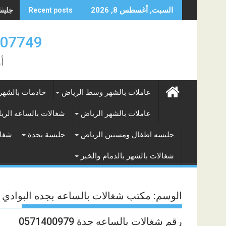
Skip
جليسه 
السبت, أغسطس 8, 2026
Recent posts
to
content
0583707749- 577265649
أ
عاملات بالشهر وسط الرياض
خادمات بالشهر
عاملات بالشهر الرياض
شغالات بالساعه الري
جليسه اطفال ومسنين الرياض
جليسة بجدة
شغال
شغالات بالشهر بالدمام والخبر
الوسم:
مكتب شغالات بالساعه بجده البوادي
رقم شغالات بالساعه جدة 0571400979