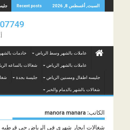
Skip
جليسه 
السبت, أغسطس 8, 2026
Recent posts
to
content
0583707749- 577265649
أ
عاملات بالشهر وسط الرياض
خادمات بالشهر
عاملات بالشهر الرياض
شغالات بالساعه الري
جليسه اطفال ومسنين الرياض
جليسة بجدة
شغال
شغالات بالشهر بالدمام والخبر
الكاتب:
manora manara
شغالات ايجار شهري في الرياض حى قرطبه 0547794152