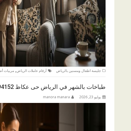
,
جليسة اطفال ومسنين بالرياض
أرقام عاملات الرياض
مربيات أط
طباخات بالشهر في الرياض حى عكاظ 0547794152
يوليو 23, 2026
manora manara