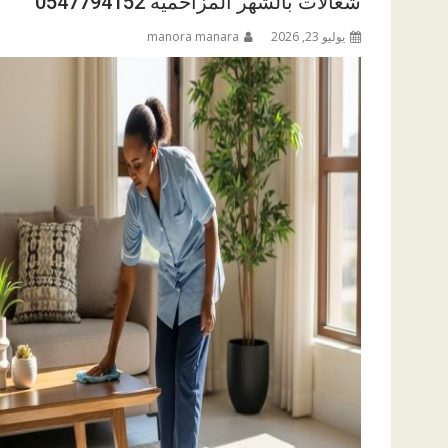
شغالات بالشهر المزاحمية 0547794152
يوليو 23, 2026
manora manara