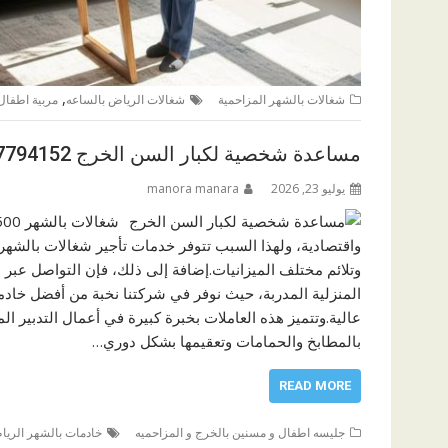
,
شغالات بالشهر المزاحمية
شغالات الرياض بالساعه
مربية اطفال
مساعدة شخصية لكبار السن الخرج 0547794152
يوليو 23, 2026
manora manara
وتلائم مختلف الميزانيات.إضافة إلى ذلك، فإن التواصل عبر
المنزلية المدربة، حيث نوفر في شركتنا نخبة من أفضل خادما
عالية.وتتميز هذه العاملات بخبرة كبيرة في أعمال التدبير ا
بالمطابخ والحمامات وتعقيمها بشكل دوري…
READ MORE
جليسه اطفال و مسنين بالخرج و المزاحميه
خادمات بالشهر الري