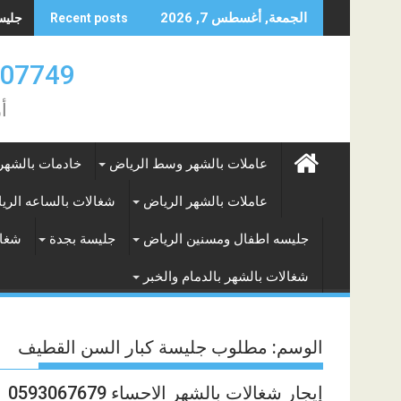
Skip
جليسه
الجمعة, أغسطس 7, 2026
Recent posts
to
content
0583707749- 577265649
أ
عاملات بالشهر وسط الرياض
خادمات بالشهر
عاملات بالشهر الرياض
شغالات بالساعه الري
جليسه اطفال ومسنين الرياض
جليسة بجدة
شغال
شغالات بالشهر بالدمام والخبر
الوسم:
مطلوب جليسة كبار السن القطيف
إيجار شغالات بالشهر الاحساء 0593067679