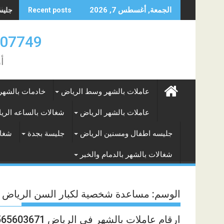
Skip
جليسه
الجمعة, أغسطس 7, 2026
Recent posts
to
content
0583707749- 577265649
أ
عاملات بالشهر وسط الرياض
خادمات بالشهر
عاملات بالشهر الرياض
شغالات بالساعه الري
جليسه اطفال ومسنين الرياض
جليسة بجدة
شغال
شغالات بالشهر بالدمام والخبر
الوسم:
مساعدة شخصية لكبار السن الرياض
ارقام عاملات بالشهر في الرياض 0565603671