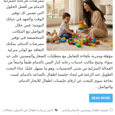
ممرضات للرعاية المنزلية
الدمام من أفضل الحلول
التي تضمن لك توفير
الوقت والجهد في حياتك
اليومية؛ فمن خلال
التواصل مع المكاتب
المتخصصة في توفير
ممرضات الدمام، يمكنك
التعاقد مع كوادر منزلية
مؤهلة ومدربة بكفاءة للتعامل مع متطلبات الصغار والمسنين على حد
سواء. وتتيح مكاتب خدمات رعايه كبار السن بالدمام طيفاً واسعاً من
العمالة المنزلية من شتى الجنسيات، وهو ما يسهل عليك عناء البحث
الطويل عند الرغبة في إيجاد جليسة اطفال بالساعه بالدمام. لست
بحاجة سوى للبحث عن ارقام جليسات اطفال للايجار الدمام،
والتواصل…
READ MORE
,
جليسة اطفال ومسنين بالدمام والخبر
تأجير مربيات اطفال في الجبيل
شغالات