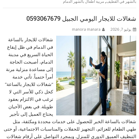
,
بالشهر في القطيف
مربية أطفال بالشهر الدمام
شغالات للايجار اليومي الجبيل 0593067679
يوليو 7, 2026
manora manara
شغالات للايجار بالساعة
في الدمام في ظل إيقاع
الحياة السريع في مدينة
الدمام، أصبحت الحاجة
إلى مساعدة منزلية مرنة
أمراً حتمياً. تأتي خدمة
“شغالات للايجار بالساعة”
كحل ذكي للأسر التي لا
ترغب في الالتزام بعقود
طويلة. في بعض الأحيان
يحتاج العميل إلى تأجير
شغالات بالساعة الخبر للحصول على خدمات محددة ومكثفة، مثل
طهي الطعام للعزائم، التجهيز للحفلات والمناسبات الاجتماعية، أو حتى
التنظيف العميق الدوري للمنزل. وبمجرد التواصل على أرقام شغالات