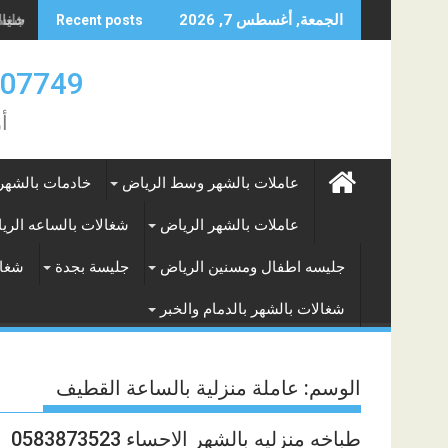
Skip
جليسه
الجمعة, أغسطس 7, 2026
Recent posts
to
content
0583707749- 577265649
أ
عاملات بالشهر وسط الرياض
خادمات بالشهر
عاملات بالشهر الرياض
شغالات بالساعه الري
جليسه اطفال ومسنين الرياض
جليسة بجدة
شغال
شغالات بالشهر بالدمام والخبر
الوسم:
عاملة منزلية بالساعة القطيف
طباخه منزليه بالشهر الاحساء 0583873523