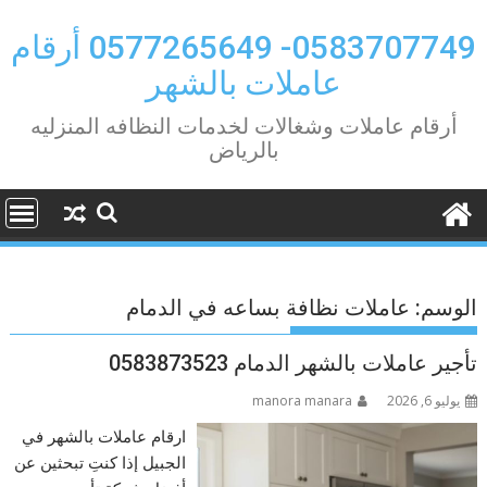
Ski
t
0583707749- 0577265649 أرقام
conten
عاملات بالشهر
أرقام عاملات وشغالات لخدمات النظافه المنزليه
بالرياض
الوسم:
عاملات نظافة بساعه في الدمام
تأجير عاملات بالشهر الدمام 0583873523
يوليو 6, 2026
manora manara
ارقام عاملات بالشهر في
الجبيل إذا كنتِ تبحثين عن