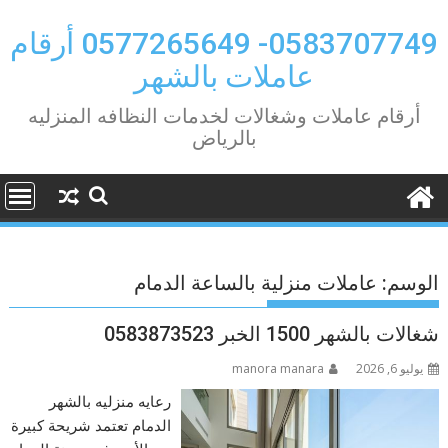
Ski
t
0583707749- 0577265649 أرقام
conten
عاملات بالشهر
أرقام عاملات وشغالات لخدمات النظافه المنزليه
بالرياض
الوسم:
عاملات منزلية بالساعة الدمام
شغالات بالشهر 1500 الخبر 0583873523
يوليو 6, 2026
manora manara
رعايه منزليه بالشهر
الدمام تعتمد شريحة كبيرة