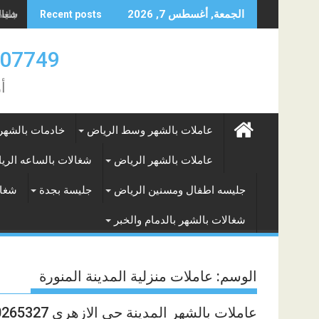
Skip
جليسه
الجمعة, أغسطس 7, 2026
Recent posts
to
content
0583707749- 577265649
أ
عاملات بالشهر وسط الرياض
خادمات بالشهر
عاملات بالشهر الرياض
شغالات بالساعه الري
جليسه اطفال ومسنين الرياض
جليسة بجدة
شغال
شغالات بالشهر بالدمام والخبر
الوسم:
عاملات منزلية المدينة المنورة
عاملات بالشهر المدينة حي الازهري 0590265327