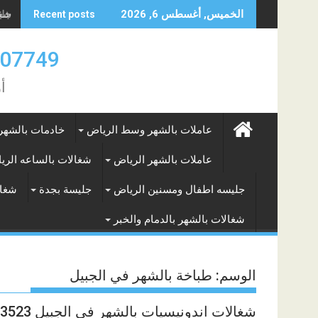
Skip
جليس
الخميس, أغسطس 6, 2026
Recent posts
to
content
0583707749- 577265649
أ
عاملات بالشهر وسط الرياض
خادمات بالشهر
عاملات بالشهر الرياض
شغالات بالساعه الري
جليسه اطفال ومسنين الرياض
جليسة بجدة
شغال
شغالات بالشهر بالدمام والخبر
الوسم:
طباخة بالشهر في الجبيل
شغالات اندونيسيات بالشهر في الجبيل 0583873523