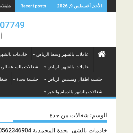
Skip
جليسه مس
الأحد, أغسطس 9, 2026
Recent posts
to
content
0583707749- 577265649
أ
عاملات بالشهر وسط الرياض
خادمات بالشهر
عاملات بالشهر الرياض
شغالات بالساعه الري
جليسه اطفال ومسنين الرياض
جليسة بجدة
شغال
شغالات بالشهر بالدمام والخبر
الوسم:
شغالات من جدة
خادمات بالشهر بجدة المحمدية 0562346904