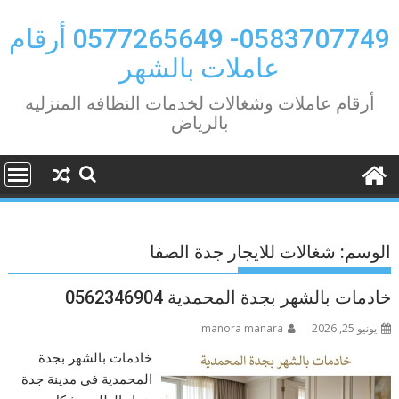
Ski
t
0583707749- 0577265649 أرقام
conten
عاملات بالشهر
أرقام عاملات وشغالات لخدمات النظافه المنزليه
بالرياض
الوسم:
شغالات للايجار جدة الصفا
خادمات بالشهر بجدة المحمدية 0562346904
يونيو 25, 2026
manora manara
خادمات بالشهر بجدة
المحمدية في مدينة جدة