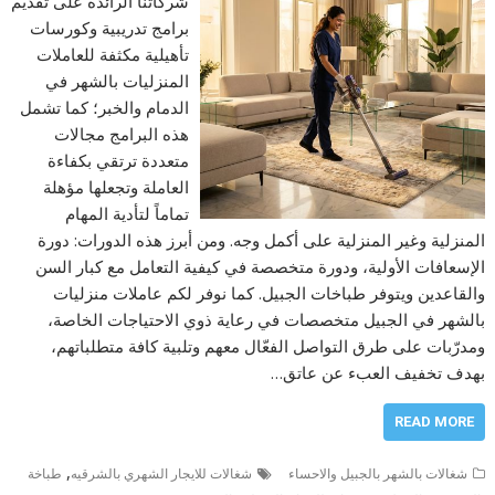
شركاتنا الرائدة على تقديم
برامج تدريبية وكورسات
تأهيلية مكثفة للعاملات
المنزليات بالشهر في
الدمام والخبر؛ كما تشمل
هذه البرامج مجالات
متعددة ترتقي بكفاءة
العاملة وتجعلها مؤهلة
تماماً لتأدية المهام
المنزلية وغير المنزلية على أكمل وجه. ومن أبرز هذه الدورات: دورة
الإسعافات الأولية، ودورة متخصصة في كيفية التعامل مع كبار السن
والقاعدين ويتوفر طباخات الجبيل. كما نوفر لكم عاملات منزليات
بالشهر في الجبيل متخصصات في رعاية ذوي الاحتياجات الخاصة،
ومدرّبات على طرق التواصل الفعّال معهم وتلبية كافة متطلباتهم،
بهدف تخفيف العبء عن عاتق…
READ MORE
,
شغالات بالشهر بالجبيل والاحساء
شغالات للايجار الشهري بالشرقيه
طباخة