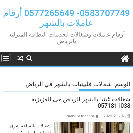
Ski
t
0583707749- 0577265649 أرقام
conten
عاملات بالشهر
أرقام عاملات وشغالات لخدمات النظافه المنزليه
بالرياض
الوسم:
شغالات فلبينيات بالشهر في الرياض
شغالات غينيا بالشهر الرياض حى العزيزيه
0571811038
يوليو 21, 2026
manora manara
شغالات بالساعه شرق
الرياض الروابى يُعد حي