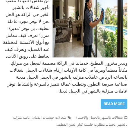
من تكدس الأعباء؟ مكتب
تأجير شغالات بالشهر
الخبر حي الراكة هو الحل.
نحن لا نوفر مجرد عاملة
تنظيف، بل نوفر “مدبرة
منزل” تعرف كيف تتعامل
مع أنواع الأقمشة المختلفة
عند الغسيل، وتعرف كيف
تحافظ على رونق الأثاث،
وتدير مخزون المطبخ. خدماتنا في الراكة مصممة لتجعل من منزلكِ
مكاناً منظماً ومرتباً في كافة الأوقات ارقام شغالات الجبيل. شغالات
بالساعه الرياض عاملات منزليه بالشهر في الجبيل الجبيل مدينة
صناعية سريعة التطور، وتتطلب عمالة تتميز بالسرعة والنشاط. توفر
عاملات منزلية بالشهر في الجبيل لدينا…
READ MORE
,
شغالات بالشهر بالجبيل والاحساء
شغالات حبشيات الدمام
عاملة منزلية
,
بالشهر الجبيل
مطلوب جليسة كبار السن القطيف