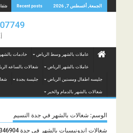
Skip
جليسه
الجمعة, أغسطس 7, 2026
Recent posts
to
content
0583707749- 577265649
أ
عاملات بالشهر وسط الرياض
خادمات بالشهر
عاملات بالشهر الرياض
شغالات بالساعه الري
جليسه اطفال ومسنين الرياض
جليسة بجدة
شغال
شغالات بالشهر بالدمام والخبر
الوسم:
شغالات بالشهر في جدة النسيم
شغالات اندونيسيات بالشهر في جدة 0562346904