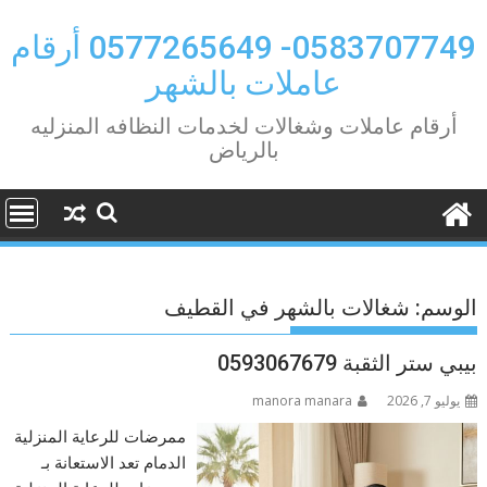
Ski
t
0583707749- 0577265649 أرقام
conten
عاملات بالشهر
أرقام عاملات وشغالات لخدمات النظافه المنزليه
بالرياض
الوسم:
شغالات بالشهر في القطيف
بيبي ستر الثقبة 0593067679
يوليو 7, 2026
manora manara
ممرضات للرعاية المنزلية
الدمام تعد الاستعانة بـ