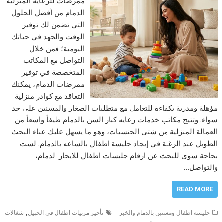
ممرضات للرعاية المنزلية
الدمام من أفضل الحلول
التي تضمن لك توفير
الوقت والجهد في حياتك
اليومية؛ فمن خلال
التواصل مع المكاتب
المتخصصة في توفير
ممرضات الدمام، يمكنك
التعاقد مع كوادر منزلية
مؤهلة ومدربة بكفاءة للتعامل مع متطلبات الصغار والمسنين على حد
سواء. وتتيح مكاتب خدمات رعايه كبار السن بالدمام طيفاً واسعاً من
العمالة المنزلية من شتى الجنسيات، وهو ما يسهل عليك عناء البحث
الطويل عند الرغبة في إيجاد جليسة اطفال بالساعه بالدمام. لست
بحاجة سوى للبحث عن ارقام جليسات اطفال للايجار الدمام،
والتواصل…
READ MORE
,
جليسة اطفال ومسنين بالدمام والخبر
تأجير مربيات اطفال في الجبيل
شغالات