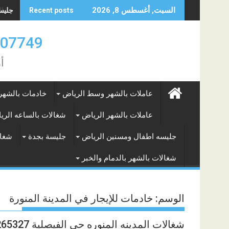
Skip
جليسه 
السبت, أغسطس 8, 2026
Recent posts
to
content
0583707749- 577265649
أ
عاملات بالشهر وسط الرياض
خادمات بالشهر
عاملات بالشهر الرياض
شغالات بالساعه الري
جليسه اطفال ومسنين الرياض
جليسة بجدة
شغال
شغالات بالشهر بالدمام والخبر
الوسم:
خادمات للإيجار في المدينة المنورة
شغالات المدينه المنوره حي الفيصلية 0590265327