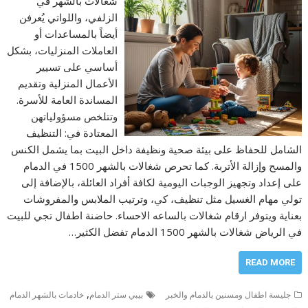
شغالات بالشهر في
الزلفي، واللواتي يُعرفن
أيضاً بالمساعدات أو
العاملات المنزليات، بشكل
أساسي على تسيير
الأعمال المنزلية وتقديم
المساندة العامة للأسرة.
وتتلخص مسؤولياتهن
المعتادة في: التنظيف
الشامل للحفاظ على بيئة صحية ونظيفة داخل البيت بما يشمل الكنس
والمسح وإزالة الأتربة. كما تحرص شغالات بالشهر 1500 في الدمام
على إعداد وتجهيز الوجبات اليومية لكافة أفراد العائلة، بالإضافة إلى
تولي مهام الغسيل مثل تنظيف، كي، وترتيب الملابس والمفروشات
بعناية ويتوفر ارقام شغالات بالساعه الاحساء. حاضنة اطفال تجي للبيت
في الرياض شغالات بالشهر 1500 الدمام تفضل الكثير…
READ MORE
,
جليسة اطفال ومسنين بالدمام والخبر
بيبي ستر الدمام
خادمات بالشهر الدمام