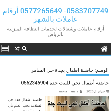
Ski
t
0583707749- 0577265649 أرقام
conten
عاملات بالشهر
أرقام عاملات وشغالات لخدمات النظافه المنزليه
بالرياض
الوسم:
حاضنة اطفال بجدة حي السامر
حاضنة أطفال تجي للبيت جدة 0562346904
فبراير 3, 2026
manora manara
حاضنة اطفال جدة حي
السلامة يجب العلم بأن