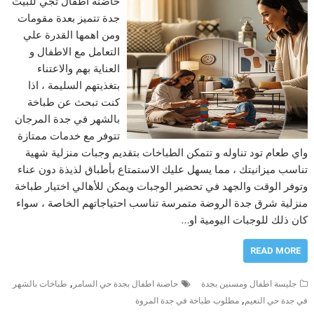
حاضنة أطفال تجي للبيت
جدة تتميز بعدة مقومات
ومن اهمها القدرة علي
التعامل مع الاطفال و
العناية بهم والاعتناء
بتغذيتهم السليمة ، اذا
كنت تبحث عن طباخة
بالشهر في جدة المرجان
تتوفر مع خدمات ممتازة
واي طعام تود تناوله و تتمكن الطباخات بتقديم وجبات منزلية شهية
تناسب ميزانيتك ، مما يسهل عليك الاستمتاع بأطباق لذيذة دون عناء
وتوفر الوقت والجهد في تحضير الوجبات ويمكن للأهالي اختيار طباخة
منزلية شرق جدة الروضة متمرسة تناسب احتياجاتهم الخاصة ، سواء
كان ذلك للوجبات اليومية او…
READ MORE
,
جليسة اطفال ومسنين بجدة
حاضنة اطفال بجدة حي السامر
طباخات بالشهر
,
في جدة حي النعيم
مطلوب طباخة في جدة المروة