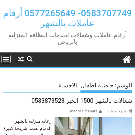
Ski
t
0583707749- 0577265649 أرقام
conten
عاملات بالشهر
أرقام عاملات وشغالات لخدمات النظافه المنزليه
بالرياض
الوسم:
حاضنة اطفال بالاحساء
شغالات بالشهر 1500 الخبر 0583873523
يوليو 6, 2026
manora manara
رعايه منزليه بالشهر
الدمام تعتمد شريحة كبيرة