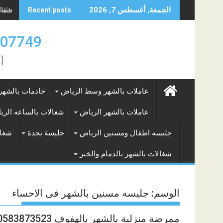
Skip
جليسه
الجمعة, أغسطس 7, 2026
Recent posts
to
content
0583707749- 577265649
أ
عاملات بالشهر وسط الرياض
خادمات بالشهر
عاملات بالشهر الرياض
شغالات بالساعه الري
جليسه اطفال ومسنين الرياض
جليسة بجدة
شغال
شغالات بالشهر بالدمام والخبر
الوسم:
جليسه مسنين بالشهر فى الاحساء
ممرضة منزلية بالشهر بالهفوف 0583873523