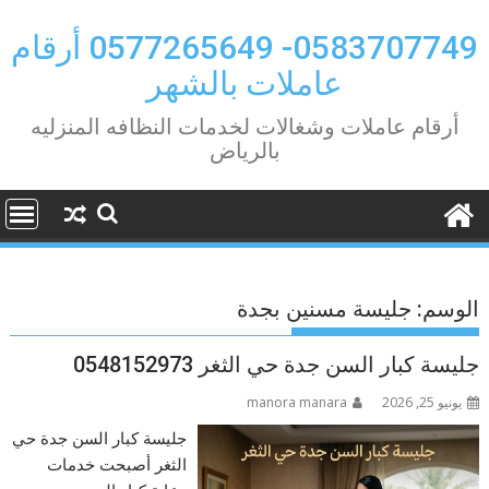
Ski
t
0583707749- 0577265649 أرقام
conten
عاملات بالشهر
أرقام عاملات وشغالات لخدمات النظافه المنزليه
بالرياض
الوسم:
جليسة مسنين بجدة
جليسة كبار السن جدة حي الثغر 0548152973
يونيو 25, 2026
manora manara
جليسة كبار السن جدة حي
الثغر أصبحت خدمات