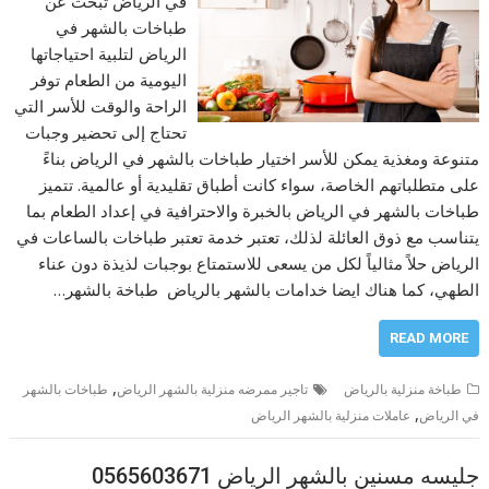
في الرياض تبحث عن
طباخات بالشهر في
الرياض لتلبية احتياجاتها
اليومية من الطعام توفر
الراحة والوقت للأسر التي
تحتاج إلى تحضير وجبات
متنوعة ومغذية يمكن للأسر اختيار طباخات بالشهر في الرياض بناءً
على متطلباتهم الخاصة، سواء كانت أطباق تقليدية أو عالمية. تتميز
طباخات بالشهر في الرياض بالخبرة والاحترافية في إعداد الطعام بما
يتناسب مع ذوق العائلة لذلك، تعتبر خدمة تعتبر طباخات بالساعات في
الرياض حلاً مثالياً لكل من يسعى للاستمتاع بوجبات لذيذة دون عناء
الطهي، كما هناك ايضا خدامات بالشهر بالرياض طباخة بالشهر…
READ MORE
,
طباخة منزلية بالرياض
تاجير ممرضه منزلية بالشهر الرياض
طباخات بالشهر
,
في الرياض
عاملات منزلية بالشهر الرياض
جليسه مسنين بالشهر الرياض 0565603671