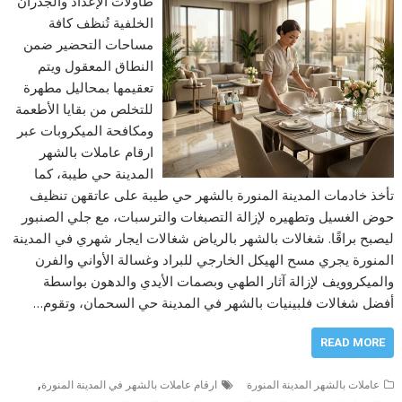
طاولات الإعداد والجدران
الخلفية تُنظف كافة
مساحات التحضير ضمن
النطاق المعقول ويتم
تعقيمها بمحاليل مطهرة
للتخلص من بقايا الأطعمة
ومكافحة الميكروبات عبر
ارقام عاملات بالشهر
المدينة حي طيبة، كما
تأخذ خادمات المدينة المنورة بالشهر حي طيبة على عاتقهن تنظيف
حوض الغسيل وتطهيره لإزالة التصبغات والترسبات، مع جلي الصنبور
ليصبح براقًا. شغالات بالشهر بالرياض شغالات ايجار شهري في المدينة
المنورة يجري مسح الهيكل الخارجي للبراد وغسالة الأواني والفرن
والميكروويف لإزالة آثار الطهي وبصمات الأيدي والدهون بواسطة
أفضل شغالات فلبينيات بالشهر في المدينة حي السحمان، وتقوم…
READ MORE
,
عاملات بالشهر المدينة المنورة
ارقام عاملات بالشهر في المدينة المنورة