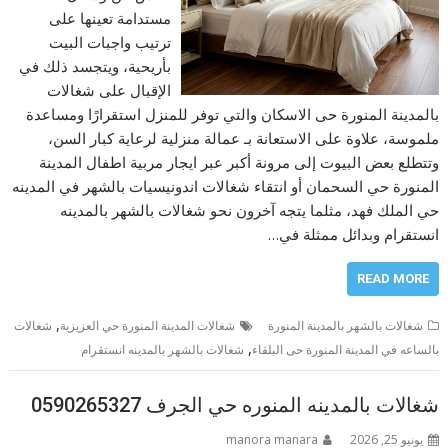
مستدامة تعينها على
ترتيب واجبات البيت
بأريحية، ويتجسد ذلك في
الإقبال على شغالات
بالمدينة المنورة حى الاسكان والتي توفر للمنزل استقرارًا ومساعدة
ملموسة، علاوة على الاستعانة بـ عمالة منزلية لرعاية كبار السن،
وتتطلع بعض البيوت إلى مرونة أكبر عبر ايجار مربية اطفال المدينة
المنورة حي السحمان أو انتقاء شغالات اندونيسيات بالشهر في المدينه
حي الملك فهد، مثلما يتجه آخرون نحو شغالات بالشهر بالمدينه
انستقرام وبدائل ممثلة في…
READ MORE
,
شغالات بالشهر بالمدينة المنورة
شغالات المدينة المنورة حي العزيزية
شغالات
,
بالساعه في المدينة المنورة حى البلقاء
شغالات بالشهر بالمدينه انستقرام
شغالات بالمدينه المنوره حي الجرف 0590265327
يونيو 25, 2026
manora manara