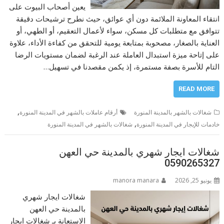
يعين أصحاب البيوت على
انتقاء المعاونة الملائمة دون أي عوائق، حيث نطرح ترشيحات دقيقة
تتوافق مع متطلبات كل مسكن، سواء لأعمال التعقيم، أو الطهي، أو
العناية بالصغار، مصحوبة بمتابعة يومية للتحقق من كفاءة الأداء، علاوة
على إتاحة ميزة استبدال العاملة عند الرغبة لضمان مستويات الرضا
التام للأسرة بصفة مستمرة، إذ يكمن مقصدنا في تسهيل…
READ MORE
,
شغالات بالشهر بالمدينة المنورة
أرقام عاملات بالشهر في المدينة المنورة
,
خادمات للإيجار في المدينة المنورة
شغالات بالشهر في المدينة المنورة
شغالات ايجار شهري بالمدينة حي العهن
0590265327
يونيو 25, 2026
manora manara
شغالات ايجار شهري
بالمدينة حي العهن
الاستعانة بـ شغالات ايجار