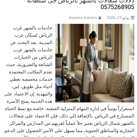
دلالات شغالات بالشهر بالرياض حى سلطانه
0575268905
يوليو 23, 2026
manora manara
خادمات بالشهر غرب
الرياض لسكان غرب
المدينة، يعد البحث عن
خادمات بالشهر غرب
الرياض من الخيارات
الشائعة والضرورية، حيث
تقدم المكاتب المعتمدة
خدمات مخصصة تغطي
أحياء مثل طويق، لبن،
والمهدية. إن الاعتماد على
هذه الخدمة يمنح الأسرة
استقراراً يومياً في إدارة المهام المنزلية الصعبة، خاصة مع نمط الحياة
المتسارع في الرياض. بالإضافة إلى ذلك، فإن الاعتماد على شغالات
بالشهر شمال الرياض يعتبر حلاً عملياً لقربهم من المدارس والمراكز
التجارية والمناطق الحيوية، مما يسهل على الأسر الحصول على الدعم