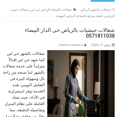
,
شغالات بالشهر الرياض
شغالات بالساعة الرياض حي لبن
شغالات جنوب
,
الرياض
عاملة منزلية بالساعة الرياض المهدية
شغالات حبشيات بالرياض حى الدار البيضاء
0571811038
يوليو 21, 2026
manora manara
شغالات بالشهر حي لبن
كما شهد حي لبن إقبالاً
متزايداً على خدمة شغالات
بالشهر لما تمنحه من راحة
بال وسهولة كبيرة في
التعامل اليومي. هذه
الخدمة توفر استمرارية
في الأداء، حيث تعتاد
العاملة على نظام المنزل
وتفاصيله الدقيقة، مما
يقلل من حاجة ربة المنزل