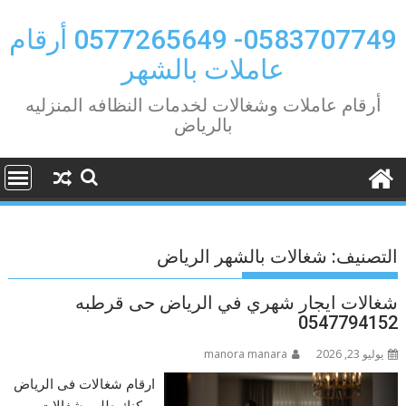
Ski
t
0583707749- 0577265649 أرقام
conten
عاملات بالشهر
أرقام عاملات وشغالات لخدمات النظافه المنزليه
بالرياض
التصنيف:
شغالات بالشهر الرياض
شغالات ايجار شهري في الرياض حى قرطبه
0547794152
يوليو 23, 2026
manora manara
ارقام شغالات فى الرياض
يمكنك طلب شغالات