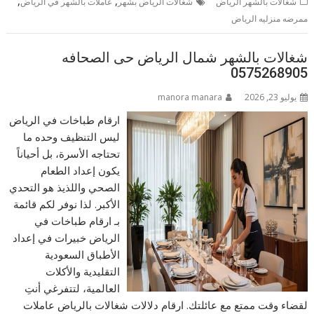
,
,
شغالات بالشهر الرياض
شغالات الرياض بشهر
عاملات بالشهر في الرياض
ممرضه منزليه الرياض
شغالات بالشهر شمال الرياض حى الصحافه
0575268905
يوليو 23, 2026
manora manara
ارقام طباخات في الرياض
ليس التنظيف وحده ما
تحتاجه الأسرة، بل أحياناً
يكون إعداد الطعام
الصحي واللذيذ هو التحدي
الأكبر. لذا نوفر لكم قائمة
بـ ارقام طباخات في
الرياض خبيرات في إعداد
الأطباق السعودية
التقليدية والأكلات
العالمية، لتتفرغي أنتِ
لقضاء وقت ممتع مع عائلتك. ارقام دلالات شغالات بالرياض عاملات