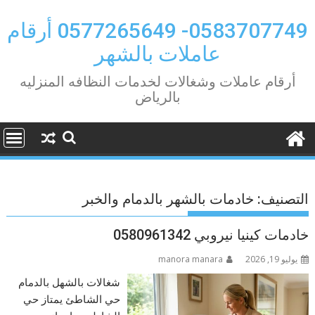
Ski
t
0583707749- 0577265649 أرقام
conten
عاملات بالشهر
أرقام عاملات وشغالات لخدمات النظافه المنزليه
بالرياض
التصنيف:
خادمات بالشهر بالدمام والخبر
خادمات كينيا نيروبي 0580961342
يوليو 19, 2026
manora manara
شغالات بالشهل بالدمام
حي الشاطئ يمتاز حي