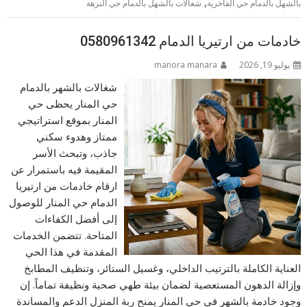
,
بالشهل بالدمام حي الفاخرية
شغالات بالشهل بالدمام حي النزهة
خادمات من ارتيريا الدمام 0580961342
يوليو 19, 2026
manora manara
شغالات بالشهر بالدمام
حي المنار يحظى حي
المنار بموقع استراتيجي
ممتاز وهدوء سكني
جاذب، وتبحث الأسر
المقيمة فيه باستمرار عن
ارقام خادمات من ارتيريا
الدمام حي المنار للوصول
إلى أفضل الكفاءات
المتاحة. تتضمن الخدمات
المقدمة في هذا الحي
العناية الكاملة بالترتيب الداخلي، وغسيل الستائر، وتنظيف المطابخ
وإزالة الدهون المستعصية لضمان بيئة طهي صحية ونظيفة تماماً. إن
وجود خادمة بالشهر في حي المنار يمنح ربة المنزل الدعم والمساندة