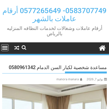
Ski
t
0583707749- 0577265649 أرقام
conten
عاملات بالشهر
أرقام عاملات وشغالات لخدمات النظافه المنزليه
بالرياض
مساعدة شخصية لكبار السن الدمام 0580961342
يوليو 7, 2026
manora manara