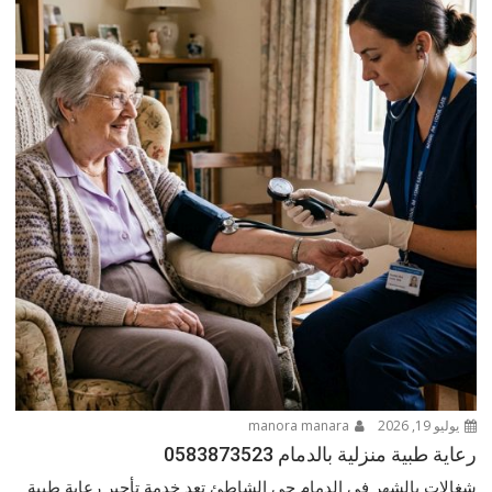
يوليو 19, 2026
manora manara
رعاية طبية منزلية بالدمام 0583873523
شغالات بالشهر في الدمام حي الشاطئ تعد خدمة تأجير رعاية طبية