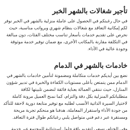
تأجير شغالات بالشهر الخبر
في حال رغبتكم في الحصول على عاملة منزلية بالشهر في الخبر نوفر
لكم إمكانية التعاقد مع شغالات بنظام شهري وبرواتب مناسبة، حيث
نحرص على تقديم خدمات بأسعار تناسب مختلف الفئات، دون مبالغة
في التكلفة مقارنة بالمكاتب الأخرى، مع ضمان توفير خدمة موثوقة
وجودة عالية في الأداء.
خادمات بالشهر في الدمام
نضع بين أيديكم خدمات متكاملة ومضمونة لتأمين خادمات بالشهر في
الدمام ممن يتمتعن بأعلى مستويات الكفاءة والخبرة في تدبير شؤون
المنازل، حيث ننتقي العمالة بعناية فائقة لنضمن تلبيتها لكافة
متطلباتكم المنزلية بكل دقة والتزام، كما نمنح العميل مرونة كاملة
لاختيار السيرة الذاتية الأنسب لطلبه مع توفير متابعة دورية لاحقة للتأكد
من جودة الأداء واستقرار المعاملة، هدفنا هو منحكم تجربة مريحة
ومستقرة عبر دعم فني متواصل يلبي رغباتكم طوال فترة التعاقد.
وفي الختام، نسعى لتقديم باقة حلول استثنائية للمجتمع عبر خدمة