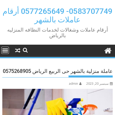
Ski
t
0583707749- 0577265649 أرقام
conten
عاملات بالشهر
أرقام عاملات وشغالات لخدمات النظافه المنزليه
بالرياض
عاملة منزلية بالشهر حى الربيع الرياض 0575268905
سبتمبر 20, 2023
admin