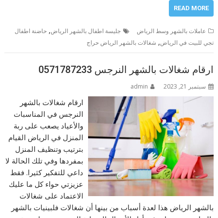
READ MORE
,
عاملات بالشهر وسط الرياض
جليسة اطفال بالشهر الرياض
حاضنة اطفال
,
تجي للبيت في الرياض
شغالات بالشهر الرياض حراج
ارقام شغالات بالشهر النرجس 0571787233
سبتمبر 21, 2023
admin
ارقام شغالات بالشهر
النرجس في المناسبات
والأعياد يصعب على ربة
المنزل في الرياض القيام
بترتيب وتنظيف المنزل
بمفردها وفي تلك الحالة لا
داعي للتفكير كثيرا. فقط
عزيزتي حواء كل ما عليك
الاعتماد على شغالات
بالشهر الرياض هذا لعدة أسباب من بينها أن شغالات فلبينيات بالشهر