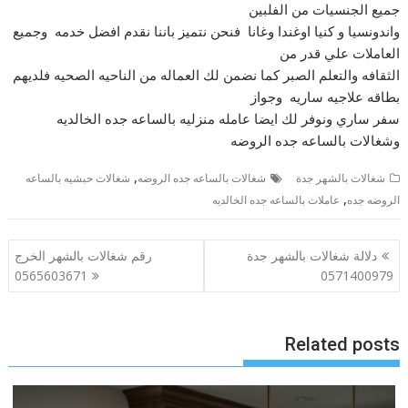
جميع الجنسيات من الفلبين
واندونسيا و كنيا اوغندا وغانا فنحن نتميز باننا نقدم افضل خدمه وجميع
العاملات علي قدر من
الثقافه والتعلم الصبر كما نضمن لك العماله من الناحيه الصحيه فلديهم
بطاقه علاجيه ساريه وجواز
سفر ساري ونوفر لك ايضا عامله منزليه بالساعه جده الخالديه
وشغالات بالساعه جده الروضه
,
شغالات بالشهر جدة
شغالات بالساعه جده الروضه
شغالات حبشيه بالساعه
,
الروضه جده
عاملات بالساعه جده الخالديه
تصفّح
دلالة شغالات بالشهر جدة
رقم شغالات بالشهر الخرج
المقالات
0565603671
0571400979
Related posts