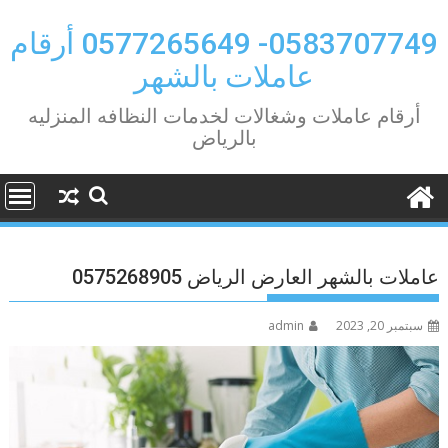
Ski
t
0583707749- 0577265649 أرقام
conten
عاملات بالشهر
أرقام عاملات وشغالات لخدمات النظافه المنزليه
بالرياض
عاملات بالشهر العارض الرياض 0575268905
سبتمبر 20, 2023
admin