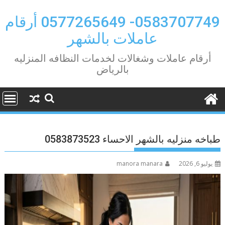
Ski
t
0583707749- 0577265649 أرقام
conten
عاملات بالشهر
أرقام عاملات وشغالات لخدمات النظافه المنزليه
بالرياض
طباخه منزليه بالشهر الاحساء 0583873523
يوليو 6, 2026
manora manara