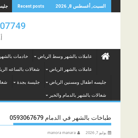
Skip
جليسه 
السبت, أغسطس 8, 2026
Recent posts
to
content
0583707749- 577265649
أ
عاملات بالشهر وسط الرياض
خادمات بالشهر
عاملات بالشهر الرياض
شغالات بالساعه الري
جليسه اطفال ومسنين الرياض
جليسة بجدة
شغال
شغالات بالشهر بالدمام والخبر
طباخات بالشهر في الدمام 0593067679
يوليو 7, 2026
manora manara