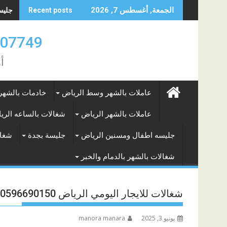
Skip
جليسه
الجمعة, أغسطس 7, 2026
Recent posts
to
content
0583707749- 577265649
أ
عاملات بالشهر وسط الرياض
خادمات بالشهر
عاملات بالشهر الرياض
شغالات بالساعه الري
جليسه اطفال ومسنين الرياض
جليسة بجدة
شغال
شغالات بالشهر بالدمام والخبر
شغالات للايجار اليومي الرياض 0596690150
يونيو 3, 2025
manora manara