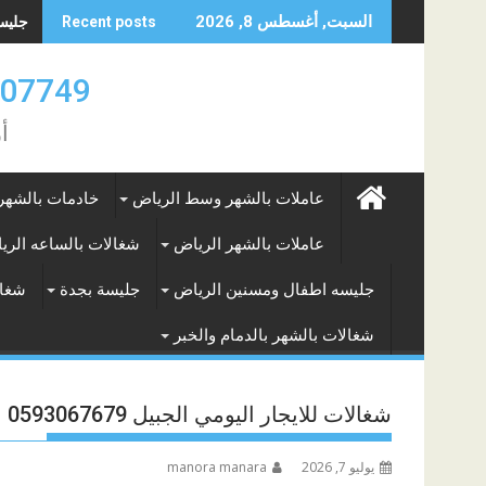
Skip
جليسه 
السبت, أغسطس 8, 2026
Recent posts
to
content
0583707749- 577265649
أ
عاملات بالشهر وسط الرياض
خادمات بالشهر
عاملات بالشهر الرياض
شغالات بالساعه الري
جليسه اطفال ومسنين الرياض
جليسة بجدة
شغال
شغالات بالشهر بالدمام والخبر
شغالات للايجار اليومي الجبيل 0593067679
يوليو 7, 2026
manora manara