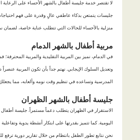
لا تقتصر خدمة جليسة أطفال بالشهر الأحساء على الرعاية ا
جليسات يتمتعن بذكاء عاطفي عالٍ وقدرة على فهم احتياجات
منزلية بالأحساء للحالات التي تتطلب عناية خاصة، لضمان نم
مربية أطفال بالشهر الدمام
في الدمام، نميز بين المربية التقليدية والمربية المحترفة؛ 
وتعديل السلوك الإيجابي. نهتم جداً بأن تكون المربية عنصراً
المدرسية وتساعده في تنظيم وقت نومه وألعابه، مما يجعل
جليسة أطفال بالشهر الظهران
الاستقرار في الظهران يتطلب دعماً مستمراً. جليسة أطفال 
اليومية. كما تتميز بقدرتها على ابتكار أنشطة يدوية وتفاعلية
نحن نتابع تطور الطفل بانتظام من خلال تقارير دورية ترفع لل