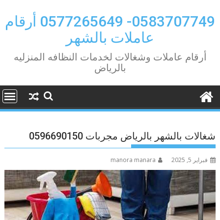
Ski
t
0583707749- 0577265649 أرقام
conten
عاملات بالشهر
أرقام عاملات وشغالات لخدمات النظافه المنزليه
بالرياض
شغالات بالشهر بالرياض مجربات 0596690150
فبراير 5, 2025
manora manara