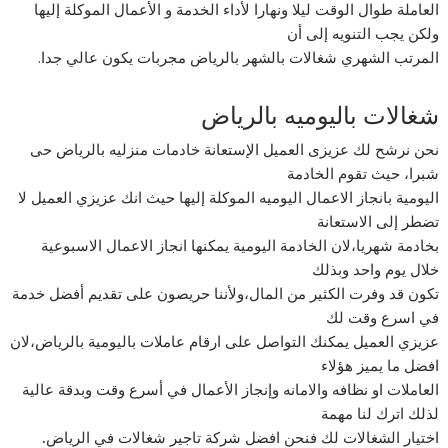
العاملة طوال الوقت ليلا ونهارا لأداء الخدمة و الأعمال الموكلة إليها
ولكن يجب التنويه إلى أن
المرتب الشهري شغالات بالشهر بالرياض مجربات يكون عالي جدا.
شغالات باليوميه بالرياض
نحن نرشح لك عزيزى العميل الإستعانة خادمات منزليه بالرياض حى
شبرا، حيث تقوم الخادمة
اليومية بانجاز الاعمال اليوميه الموكلة إليها حيث انك عزيزي العميل لا
تضطر إلى الاستعانة
بخادمة شهريا،لان الخادمة اليومية يمكنها انجاز الاعمال الاسبوعية
خلال يوم واحد وبذلك
تكون قد وفرت الكثير من المال،ولأننا حريصون على تقديم أفضل خدمة
في اسرع وقت لك
عزيزي العميل يمكنك التواصل على ارقام عاملات باليومية بالرياض،لان
افضل ما يميز هؤلاء
العاملات او نظافه والامانه وإنجاز الأعمال في أسرع وقت وبدقة عالية
لذلك اترك لنا مهمة
اختيار الشغالات لك فنحن افضل شركة تاجير شغالات في الرياض
.