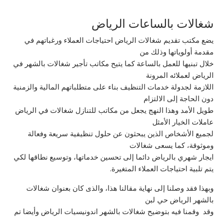
شغالات بالساعات الریاض
يضع مكتب تقدیم شغالات الریاض احتياجات العملاء ورغباتهم في
مقدمة أولوياتها وذلك من
خلال تبنيها للعمل بالساعة كما يتيح مكاتب تأجیر شغالات بالشھر في
الریاض لعملائه المرونة
اللازمة لجدولة خدمات التنظيف بناء على متطلباتهم المالية والزمنية
دون الحاجة إلى الالتزام
طويل الأمد وهذا النهج يجعل من مكاتب للتنازل شغالات في الریاض
عاملات الخيار الأمثل
لجميع الأشخاص الذين يبحثون عن حلول تنظيفية سريعة وفعالة
وموثوقة، كما يسعى شغالات
ایجار شھري بالریاض دائما إلى تحسين خدماتها، وتوسيع نطاقها لكي
يتم تلبية احتياجات العملاء المتغيرة.
وبهذا فقد وصلنا إلى نهاية مقالنا هذا، والذى كان بعنوان شغالات
بالشھر الریاض حي لبن
وقد وقمنا فيه بتوضيح شغالات بالشھر اندونیسیات الریاض وأيضا تم