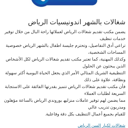
شغالات بالشھر اندونیسیات الریاض
يضمن مكتب تقدیم شغالات الریاض لعملائها راحة البال من خلال توفير
خدمات تنظيف
تراعي أدق التفاصيل، وتحترم جلیسة اطفال بالشھر الریاض خصوصية
المساحات الشخصية،
وكذلك المهنية، كما تعتبر مكتب تقدیم شغالات الریاض لكل الأشخاص
الذين يبحثون عن الحلول
التنظيفية الشريك المثالي الأمر الذي يجعل الحياة اليومية أكثر سهولة
ونظافة، علاوة على ذلك
فأن مكتب تقدیم شغالات الریاض تتميز بقدرتها الفائقة على الاستجابة
السريعة لطلبات العملاء
مما يضمن لهم توفير عاملات منزلیھ بوروندي الریاض بالساعة مؤهلون
ومدربون تدريب عالي
للقيام بجميع أعمال التنظيف بكل دقة وفاعلية.
شغالات لكبار السن الرياض