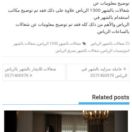
توضيح معلومات عن
شغالات بالشھر 1500 الریاض علاوة على ذلك فقد تم توضيح مكاتب
استقدام بالشھر في
الریاض والأهم من ذلك كله فقد تم توضيح معلومات عن شغالات
بالساعات الریاض.
,
شغالات بالشهر الرياض
شغالات بالشھر 1500 الریاض
شغالات بالشھر
,
اندونیسیات الریاض
شغالات بالشھر بشرق الریاض
تصفّح
عامله منزليه بالشهر في
شغالات للايجار بالشهر بالرياض
المقالات
الرياض 0571400979
0571400979
Related posts