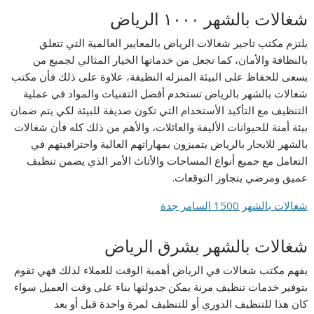
شغالات بالشھر ١٠٠٠ الریاض
يلتزم مكتب تاجیر شغالات الریاض بالمعايير العالمية التي تتعلق
بالنظافة والأمان، كما تجعل من خدماتها الخيار المثالي لجميع من
يسعى للحفاظ على البيئة المنزله النظيفة، علاوة على ذلك فأن مكتب
شغالات بالشھر بالریاض تستخدم أفضل التقنيات والمواد في عملية
التنظيف مع التأكيد الأستخدام التي تكون صديقة للبيئة لكي يتم ضمان
بيئة أمنة للحيوانات الأليفة والعائلات، والأهم من ذلك كله فأن شغالات
بالشھر للایجار بالریاض يتميزون بمهاراتهم العالية واحترافيتهم في
التعامل مع جميع أنواع المساحات والأثاث الأمر الذي يضمن تنظيف
عميق ومرضي يتجاوز التوقعات.
شغالات بالشهر 1500 السامر جدة
شغالات بالشھر بشرق الریاض
يفهم مكتب شغالات في الریاض أهمية الوقت للعملاء لذلك فهي تقوم
بتوفير خدمات تنظيف مرنة يمكن جدولتها بناء على وقت العميل سواء
كان هذا للتنظيف الدوري أو للتنظيف لمرة واحدة قبل أو بعد