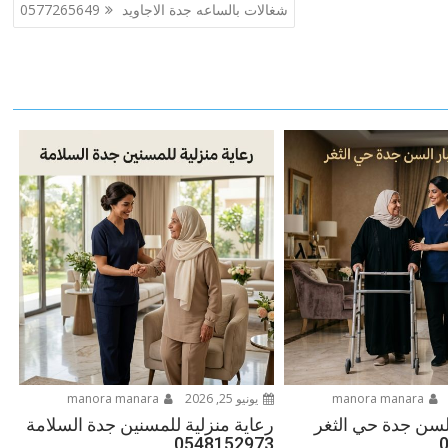
شغالات بالساعه جدة الاجاويد 0577265649
manora manara
يونيو 25, 2026
manora manara
لسن جدة حي الثغر
رعاية منزلية للمسنين جدة السلامة
0548152973