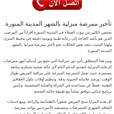
تأجير ممرضة منزلية بالشهر المدينة المنورة
تحتضن الكثير من بيوت العملاء في المدينة المنورة أفراداً من المرضى
الذين هم بأشد الحاجة إلى رعاية طبية ويومية دقيقة في محيط المنزل؛
ولهذا السبب تتجه بعض العائلات نحو تأجير ممرضة منزلية بالشهر
المدينة المنورة.
ومن هذا المنطلق يأتي دور شركتنا التي تضع بين أيديكم أمهر ممرضات
الرعاية المنزلية لتقديم الدعم التام لأي حالة صحية تستلزم متابعة
مستمرة. حيث تعمل الممرضة المنزلية على مراقبة المريض طوال
الوقت، ورصد علاماته الحيوية بدقة، وتنظيم أوقات تناول العقاقير
الطبية، فضلاً عن مساعدته في الحركة والعناية الشخصية، وتأمين
برنامج غذائي يتوافق تماماً مع طبيعة حالته الصحية.
كل هذه المزايا تمنح المريض شعوراً بالطمأنينة والراحة، ومع خدمات
التعاقد الشهري للممرضات ستستفيد الأسرة من تواجد ممرضة
مستقرة وملمة بكافة تفاصيل الحالة ومتابعتها بشكل دقيق دون