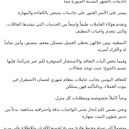
خادمات بالشهر المدينة المنورة مما
ييسر على الأسر العثور على خادمات يتمتعن بالكفاءة والمهارة.
وتقدم هؤلاء العاملات طيفاً واسعاً من الخدمات التي تنشدها العائلات،
والتي تتعدى واجبات التنظيف
النمطية، ومن خلالهن يحظى العميل بمسكن معقم، منسق، وآمن تماماً
له ولأفراد أسرته.
وفيما يخص آليات التعاقد والاستئجار المتوفرة لكم عبر شركتنا، فإنها
تتسم بالتنوع؛ حيث توجد شغالات
للتعاقد اليومي بجانب عاملات بنظام شهري لضمان الاستقرار في
بيوت العملاء، وبالتأكيد فهن يمتلكن
وعياً كاملاً بخصوصية ومتطلبات كل منزل.
ونحن نضمن لكم إنجاز شتى الواجبات بدقة واحترافية متناهية، بدءاً من
تدبير شؤون البيت بمهارة
ووصولاً إلى تهيئة محيط هادئ ومريح لجميع الأفراد، وللاطلاع على مزيد