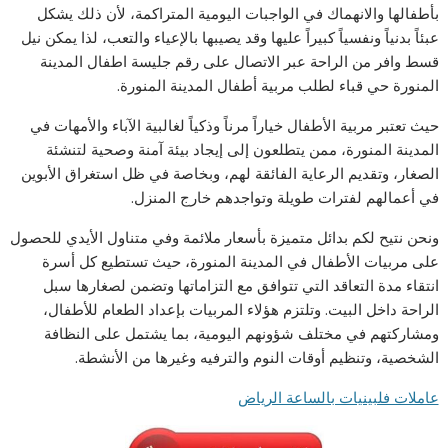
بأطفالها والانهماك في الواجبات اليومية المتراكمة، لأن ذلك يشكل
عبئاً بدنياً ونفسياً كبيراً عليها وقد يصيبها بالإعياء والتعب، لذا يمكن نيل
قسط وافر من الراحة عبر الاتصال على رقم جليسة اطفال المدينة
المنورة حي قباء لطلب مربية أطفال المدينة المنورة.
حيث تعتبر مربية الأطفال خياراً مرناً وذكياً لغالبية الآباء والأمهات في
المدينة المنورة، ممن يتطلعون إلى إيجاد بيئة آمنة وصحية لتنشئة
الصغار، وتقديم الرعاية الفائقة لهم، وبخاصة في ظل استغراق الأبوين
في أعمالهم لفترات طويلة وتواجدهم خارج المنزل.
ونحن نتيح لكم بدائل متميزة بأسعار ملائمة وفي متناول الأيدي للحصول
على مربيات الأطفال في المدينة المنورة، حيث تستطيع كل أسرة
انتقاء مدة التعاقد التي تتوافق مع التزاماتها وتضمن لصغارها سبل
الراحة داخل البيت. وتلتزم هؤلاء المربيات بإعداد الطعام للأطفال،
ومشاركتهم في مختلف شؤونهم اليومية، بما يشتمل على النظافة
الشخصية، وتنظيم أوقات النوم والترفيه وغيرها من الأنشطة.
عاملات فلبينيات بالساعة الرياض