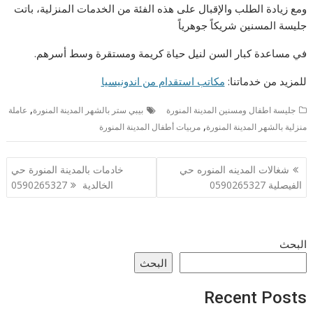
ومع زيادة الطلب والإقبال على هذه الفئة من الخدمات المنزلية، باتت
جليسة المسنين شريكاً جوهرياً
في مساعدة كبار السن لنيل حياة كريمة ومستقرة وسط أسرهم.
للمزيد من خدماتنا:
مكاتب استقدام من اندونيسيا
,
جليسة اطفال ومسنين المدينة المنورة
بيبي ستر بالشهر المدينة المنورة
عاملة
,
منزلية بالشهر المدينة المنورة
مربيات أطفال المدينة المنورة
تصفّح
شغالات المدينه المنوره حي
خادمات بالمدينة المنورة حي
المقالات
الفيصلية 0590265327
الخالدية 0590265327
البحث
البحث
Recent Posts