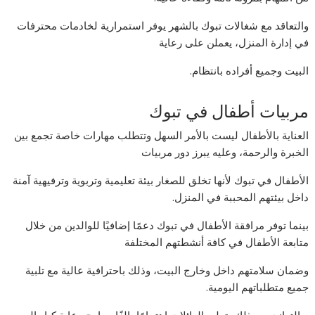
والتعاقد مع شغالات تبوك بالشهر يوفر استمرارية لخادمات محترفات
في إدارة المنزل، يعملن على رعاية
البيت وجميع أفراده بانتظام.
مربيات أطفال في تبوك
العناية بالأطفال ليست بالأمر السهل وتتطلب مهارات خاصة تجمع بين
الخبرة والرحمة، وعليه يبرز دور مربيات
الأطفال في تبوك لأنها تخلق للصغار بيئة تعليمية وتربوية وترفيهية آمنة
داخل بيئتهم المحببة في المنزل.
بينما توفر مرافقة الأطفال في تبوك دعمًا إضافيًا للوالدين من خلال
متابعة الأطفال في كافة أنشطتهم المختلفة
وضمان سلامتهم داخل وخارج البيت، وذلك باحترافية عالية مع تلبية
جميع متطلباتهم اليومية.
وبالتوازي مع ذلك، تولي العائلات اهتمامًا بالغًا ببرامج رعاية كبار السن