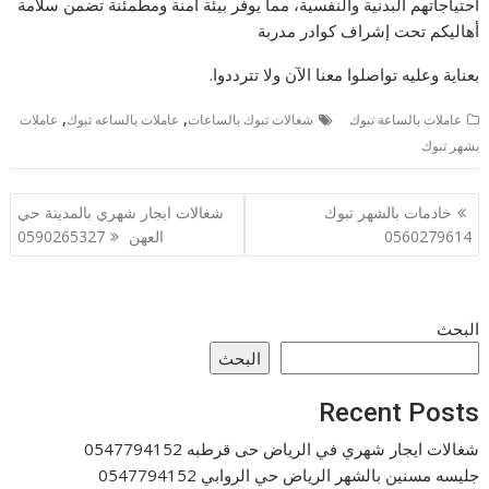
احتياجاتهم البدنية والنفسية، مما يوفر بيئة آمنة ومطمئنة تضمن سلامة
أهاليكم تحت إشراف كوادر مدربة
بعناية وعليه تواصلوا معنا الآن ولا تترددوا.
,
,
عاملات بالساعة تبوك
شغالات تبوك بالساعات
عاملات بالساعه تبوك
عاملات
بشهر تبوك
تصفّح
خادمات بالشهر تبوك
شغالات ايجار شهري بالمدينة حي
المقالات
0560279614
العهن 0590265327
البحث
البحث
Recent Posts
شغالات ايجار شهري في الرياض حى قرطبه 0547794152
جليسه مسنين بالشهر الرياض حي الروابي 0547794152