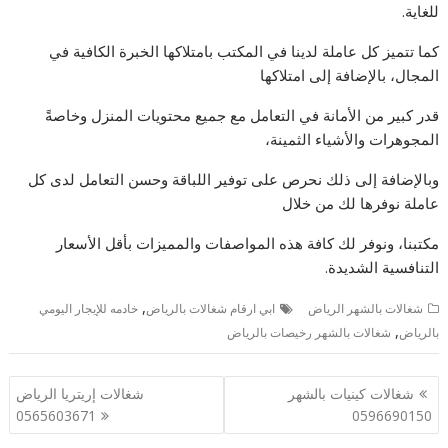
للغاية.
كما تتميز كل عاملة لدينا في المكتب بامتلاكها الخبرة الكافية في
المجال، بالإضافة إلى امتلاكها
قدر كبير من الأمانة في التعامل مع جميع محتويات المنزل وخاصةً
المجوهرات والأشياء الثمينة،
وبالإضافة إلى ذلك نحرص على توفير اللباقة وحسن التعامل لدى كل
عاملة نوفرها لك من خلال
مكتبنا، ونوفر لك كافة هذه المواصفات والمميزات بأقل الأسعار
التنافسية الشديدة.
,
شغالات بالشهر الرياض
ابي ارقام شغالات بالرياض
خادمه للإيجار اليومي
,
بالرياض
شغالات بالشهر رخيصات بالرياض
تصفّح
شغالات كينيات بالشهر
شغالات إريتريا الرياض
المقالات
0565603671
0596690150