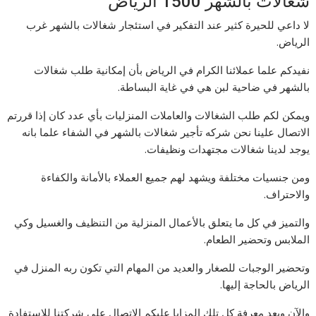
شغالات بالشهر 1500 الرياض
لا داعي للحيرة كثير عند التفكير في استئجار شغالات بالشهر غرب
الرياض.
نفيدكم علما عملائنا الكرام في الرياض بأن إمكانية طلب شغالات
بالشهر في ضاحية لبن هي في غاية البساطة.
ويمكن لكم طلب الشغالات والعاملات المنزليات بأي عدد كان إذا قررتم
الاتصال علينا نحن شركه تأجير شغالات بالشهر في الشفاء علما بانه
يوجد لدينا شغالات مجتهدات ونظيفات.
ومن جنسيات مختلفة ويشهد لهم جميع العملاء بالأمانة والكفاءة
والاحتراف.
والتميز في كل ما يتعلق بالأعمال المنزلية من التنظيف والغسيل وكي
الملابس وتحضير الطعام.
وتحضير الوجبات للصغار والعديد من المهام التي تكون ربه المنزل في
الرياض بالحاجة إليها.
والآن وبعد معرفة كل تلك المزايا عليكم الاتصال على شركتنا للاستفادة