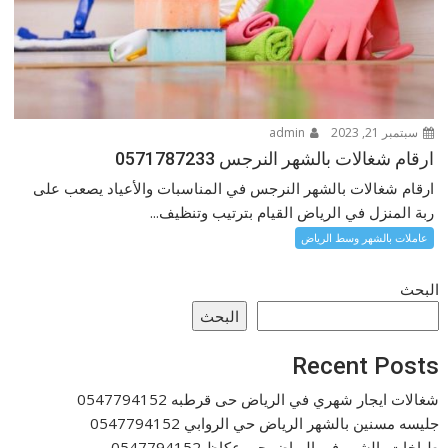
سبتمبر 21, 2023
admin
ارقام شغالات بالشهر النرجس 0571787233
ارقام شغالات بالشهر النرجس في المناسبات والأعياد يصعب على
ربة المنزل في الرياض القيام بترتيب وتنظيف...
عاملات بالشهر وسط الرياض
البحث
البحث
Recent Posts
شغالات ايجار شهري في الرياض حى قرطبه 0547794152
جليسه مسنين بالشهر الرياض حي الروابي 0547794152
طباخات بالشهر في الرياض حى عكاظ 0547794152