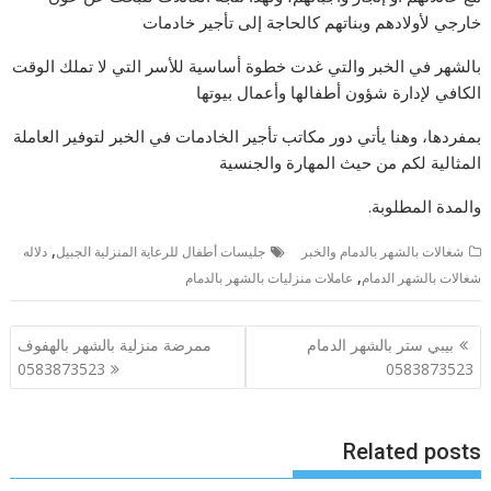
خارجي لأولادهم وبناتهم كالحاجة إلى تأجير خادمات
بالشهر في الخبر والتي غدت خطوة أساسية للأسر التي لا تملك الوقت
الكافي لإدارة شؤون أطفالها وأعمال بيوتها
بمفردها، وهنا يأتي دور مكاتب تأجير الخادمات في الخبر لتوفير العاملة
المثالية لكم من حيث المهارة والجنسية
والمدة المطلوبة.
,
شغالات بالشهر بالدمام والخبر
جليسات أطفال للرعاية المنزلية الجبيل
دلاله
,
شغالات بالشهر الدمام
عاملات منزليات بالشهر بالدمام
تصفّح
بيبي ستر بالشهر الدمام
ممرضة منزلية بالشهر بالهفوف
المقالات
0583873523
0583873523
Related posts