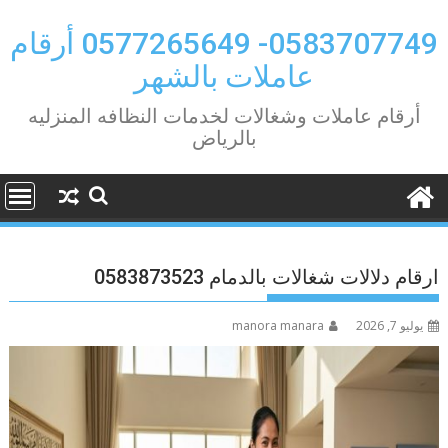
Ski
t
0583707749- 0577265649 أرقام
conten
عاملات بالشهر
أرقام عاملات وشغالات لخدمات النظافه المنزليه
بالرياض
ارقام دلالات شغالات بالدمام 0583873523
يوليو 7, 2026
manora manara