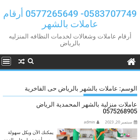
Ski
t
0583707749- 0577265649 أرقام
conten
عاملات بالشهر
أرقام عاملات وشغالات لخدمات النظافه المنزليه
بالرياض
الوسم:
عاملات بالشهر بالرياض حى الفاخرية
عاملات منزلية بالشهر المحمدية الرياض
0575268905
سبتمبر 20, 2023
admin
يمكنك الآن وبكل سهولة
ويسر أن تحصل على العدد