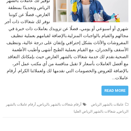
توفير لك عاملات بالشهر
الرياض وتحديدًا بمنطقة
العارض، فضلًا عن كوننا
نوفر لك شغالات ذات أجر
شهري أو أسبوعي أو يومي، فضلًا عن تزويدك بعاملات ذات خبرة في
مجالهم والقيام بالواجبات المنزلية.بالإضافة لقيامهم بعملية تنظيف
المفروشات والأثاث بشكل إحترافي وإتقان على درجة عالية، وتنظيف
الأسقف والجدران، مع القيام بعملية الطبح أشهى وأطيب الأطعمة
الصحية.نقدم لك خدمة شغالات بالشهر العارض حيث بإمكانك التعاقد
مع أفضل العاملات بأسعار لا تقبل منافسة من أي مكتب عمل آخر،
بالإضافة للعروض والخصومات التي نقدمها لك ولعملائنا الكرام. أرقام
عاملات…
READ MORE
,
عاملات بالشهر الرياض
أرقام شغالات بالشهر بالرياض
أرقام عاملات بالشهر
,
الرياض
شغالات بالشهر الرياض العليا